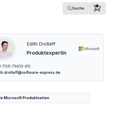
Suche
Edith Drotleff
Produktexpertin
-7031-79433-410
th.drotleff@software-express.de
le
Microsoft
Produktseiten