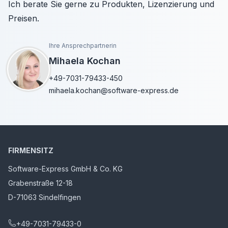
Ich berate Sie gerne zu Produkten, Lizenzierung und
Preisen.
Ihre Ansprechpartnerin
Mihaela Kochan
+49-7031-79433-450
mihaela.kochan@software-express.de
FIRMENSITZ
Software-Express GmbH & Co. KG
Grabenstraße 12-18
D-71063 Sindelfingen
+49-7031-79433-0