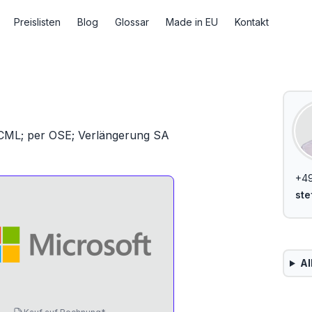
Preislisten
Blog
Glossar
Made in EU
Kontakt
 CML; per OSE; Verlängerung SA
+4
ste
Al