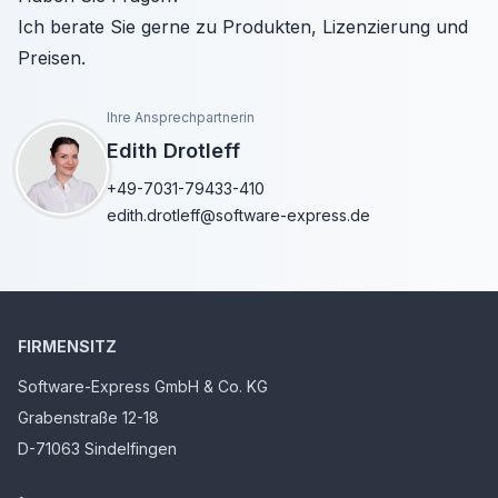
Ich berate Sie gerne zu Produkten, Lizenzierung und
Preisen.
Ihre Ansprechpartnerin
Edith Drotleff
+49-7031-79433-410
edith.drotleff@software-express.de
FIRMENSITZ
Software-Express GmbH & Co. KG
Grabenstraße 12-18
D-71063 Sindelfingen