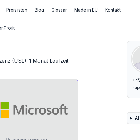
Preislisten
Blog
Glossar
Made in EU
Kontakt
Profit
enz (USL); 1 Monat Laufzeit;
+49
rap
Al