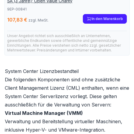
SA (3 Jahre); Open Value Charity
9EP-00841
In den Warenkorb
107,83 €
zzgl. MwSt.
Unser Angebot richtet sich ausschließlich an Unternehmen,
gewerbliche Endkunden sowie öffentliche und gemeinnützige
Einrichtungen. Alle Preise verstehen sich netto zzgl. gesetzlicher
Mehrwertsteuer. Preisänderungen und Irrtümer vorbehalten.
System Center Lizenzbestandteil
Die folgenden Komponenten sind ohne zusätzliche
Client Management Lizenz (CML) enthalten, wenn eine
System Center Serverlizenz vorliegt. Diese gelten
ausschließlich für die Verwaltung von Servern:
Virtual Machine Manager (VMM)
Verwaltung und Bereitstellung virtueller Maschinen,
inklusive Hyper-V- und VMware-Integration.