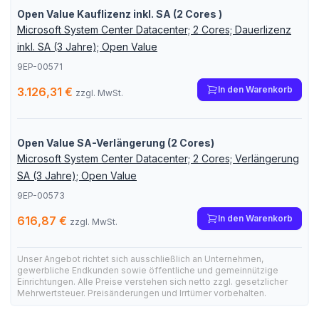
Open Value Kauflizenz inkl. SA (2 Cores )
Microsoft System Center Datacenter; 2 Cores; Dauerlizenz
inkl. SA (3 Jahre); Open Value
9EP-00571
In den Warenkorb
3.126,31 €
zzgl. MwSt.
Open Value SA-Verlängerung (2 Cores)
Microsoft System Center Datacenter; 2 Cores; Verlängerung
SA (3 Jahre); Open Value
9EP-00573
In den Warenkorb
616,87 €
zzgl. MwSt.
Unser Angebot richtet sich ausschließlich an Unternehmen,
gewerbliche Endkunden sowie öffentliche und gemeinnützige
Einrichtungen. Alle Preise verstehen sich netto zzgl. gesetzlicher
Mehrwertsteuer. Preisänderungen und Irrtümer vorbehalten.